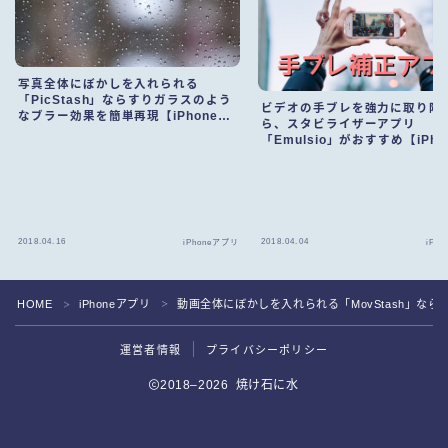
写真全体にぼかしを入れられる
「PicStash」ならすりガラスのよう
ビデオの手ブレを強力に取り除
なブラー効果を簡単再現【iPhoneア
ら、スタビライザーアプリ
プリ】
「Emulsio」がおすすめ【iPho
プリ】
2018.04.16
2018.04.04
iPhoneアプリ
iPh
HOME
iPhoneアプリ
動画全体にぼかしを入れられる「MovStash」なら
＞
＞
Follow Me
運営者情報
プライバシーポリシー
2018–2026 焼け石に水