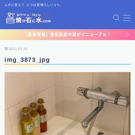
ムダに思えて、じつは素晴らしいコト。
MENU
【最新情報】豊島園庭の湯がリニューアル！
TOP
2021.01.31
プライバシーポリシー
img_3873_jpg
運営者情報
お問い合わせ