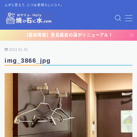
ムダに思えて、じつは素晴らしいコト。
MENU
【最新情報】豊島園庭の湯がリニューアル！
TOP
2021.01.31
プライバシーポリシー
img_3866_jpg
運営者情報
お問い合わせ